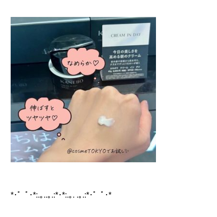
*･゜ﾟ･*:.｡..｡.:*･*:.｡. .｡.:*･゜ﾟ･*