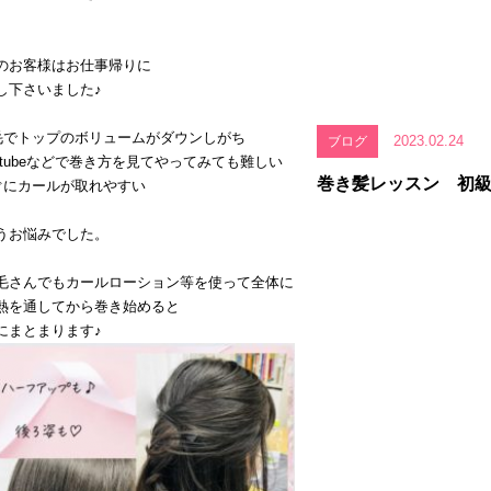
のお客様はお仕事帰りに
し下さいました♪
毛でトップのボリュームがダウンしがち
2023.02.24
ブログ
outubeなどで巻き方を見てやってみても難しい
巻き髪レッスン 初級
ぐにカールが取れやすい
うお悩みでした。
毛さんでもカールローション等を使って全体に
熱を通してから巻き始めると
にまとまります♪