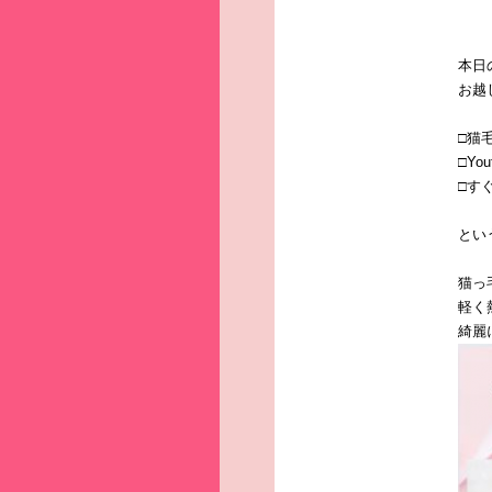
本日
お越
□猫
□Y
□す
とい
猫っ
軽く
綺麗