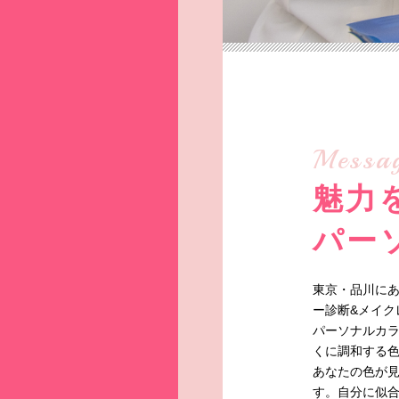
Messa
魅力
パー
東京・品川にある
ー診断&メイク
パーソナルカ
くに調和する色
あなたの色が
す。自分に似