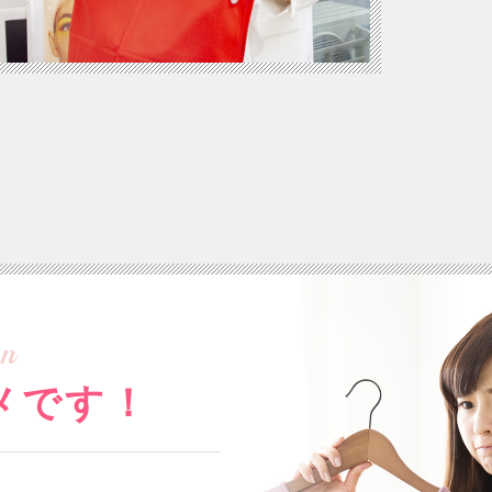
n
メです！