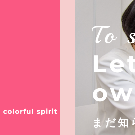
To 
Le
ow
まだ知