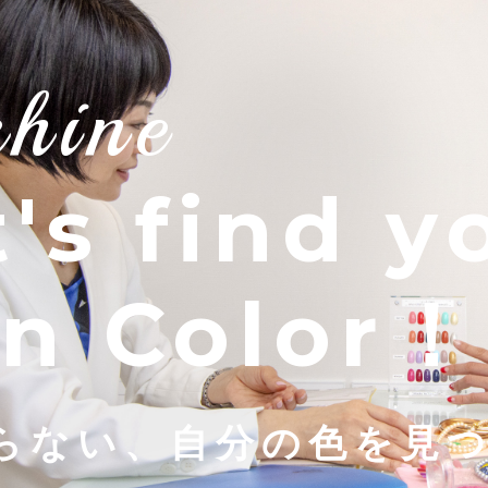
shine
t's find y
n Color！
らない、自分の色を見