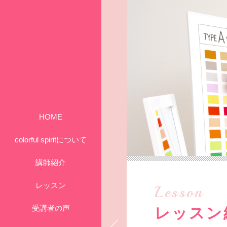
HOME
colorful spiritについて
講師紹介
レッスン
Lesson
受講者の声
レッスン